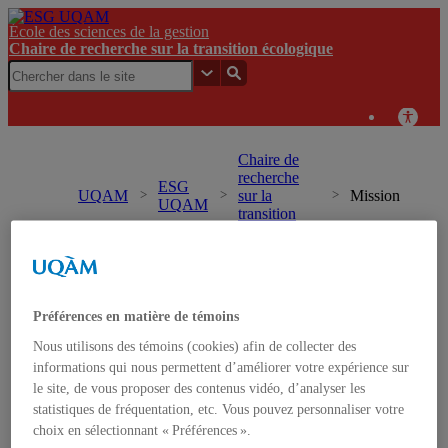
École des sciences de la gestion
Chaire de recherche sur la transition écologique
Chaire de
recherche
ESG
UQAM
sur la
Mission
UQAM
transition
écologique
Chaire de recherche sur la transition écologique
Préférences en matière de témoins
Accueil
Mission
Nous utilisons des témoins (cookies) afin de collecter des
Chantiers de transition
informations qui nous permettent d’améliorer votre expérience sur
Milieux de vie
le site, de vous proposer des contenus vidéo, d’analyser les
Systèmes alimentaires
statistiques de fréquentation, etc. Vous pouvez personnaliser votre
Urgence climatique
choix en sélectionnant « Préférences ».
Théories de la transition