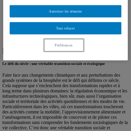
Membres
Partenaires
Autoriser les témoins
Nous joindre
Publications
Contributions de la Chaire
Mémoires et thèses publiés
Tout refuser
Publications des membres
Boussole de la transition
Préférences
Mission
Le défi du siècle : une véritable transition sociale et écologique
Faire face aux changements climatiques et aux perturbations des
grands systèmes de la biosphère est le défi qui définira ce siècle.
Cela suppose que s’enclenchent des transformations rapides et à
long terme dans plusieurs domaines: la régulation économique et les
infrastructures technologiques, bien sûr, mais aussi l’organisation
sociale et territoriale des activités quotidiennes et des modes de vie.
Particulièrement dans les villes, où ces transformations toucheront
des activités comme la mobilité, l’approvisionnement alimentaire et
l’aménagement, il est impossible de concevoir et de piloter ces
transformations sans comprendre les fondements sociologiques de la
vie collective. C’est donc une véritable transition sociale et