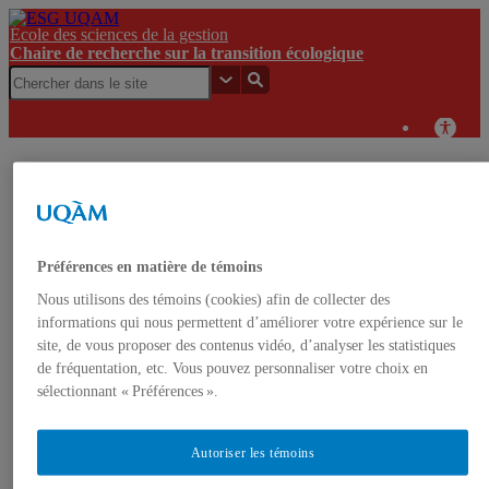
École des sciences de la gestion
Chaire de recherche sur la transition écologique
Lettre
ouverte de
plus de 200
scientifiques
Chaire de
pour un
Préférences en matière de témoins
recherche
plafonnement
ESG
UQAM
sur la
robuste et
Nous utilisons des témoins (cookies) afin de collecter des
UQAM
transition
ambitieux
informations qui nous permettent d’améliorer votre expérience sur le
écologique
des émissions
site, de vous proposer des contenus vidéo, d’analyser les statistiques
de GES du
de fréquentation, etc. Vous pouvez personnaliser votre choix en
secteur gazier
et pétrolier au
sélectionnant « Préférences ».
Canada
Autoriser les témoins
Chaire de recherche sur la transition écologique